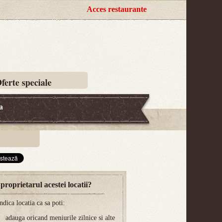
Acces restaurante
ferte speciale
a
t
 proprietarul acestei locatii?
dica locatia ca sa poti:
adauga oricand meniurile zilnice si alte