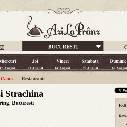
BUCURESTI
EI
O
Miercuri
Joi
Vineri
Sambata
Duminic
12 August
13 August
14 August
15 August
16 Augus
Cauta
Restaurante
i Strachina
ring, Bucuresti
Esti
Reven