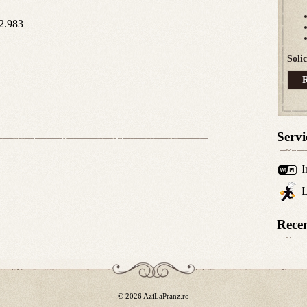
2.983
Soli
R
Servic
I
L
Recen
© 2026 AziLaPranz.ro