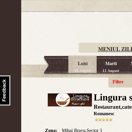
MENIUL ZIL
Luni
Marti
10 August
11 August
Filtre
Lingura s
Restaurant,cate
Romanesc
Zona:
Mihai Bravu,Sector 3